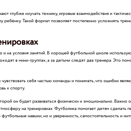
ают глубже изучать технику, игровые взаимодействия и тактиче
 ребёнку. Такой формат позволяет постепенно усложнять трен
енировках
но и на условия занятий. В хорошей футбольной школе использу
одят в мини-группах, а за детьми следят два тренера. Это пом
 чувствовать себя частью команды и понимать, что ошибки явля
вь к спорту.
торой он будет развиваться физически и эмоционально. Важно о
 атмосферу на тренировках. Футболика помогает детям сделать п
футбольные навыки, но и уверенность, самостоятельность и инт