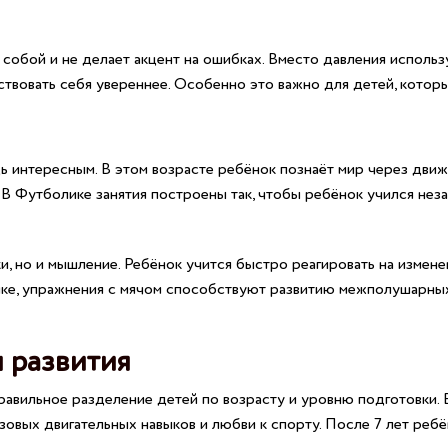
у собой и не делает акцент на ошибках. Вместо давления использ
ствовать себя увереннее. Особенно это важно для детей, котор
ь интересным. В этом возрасте ребёнок познаёт мир через движ
В Футболике занятия построены так, чтобы ребёнок учился неза
ки, но и мышление. Ребёнок учится быстро реагировать на измен
ике, упражнения с мячом способствуют развитию межполушарных
м развития
авильное разделение детей по возрасту и уровню подготовки. 
азовых двигательных навыков и любви к спорту. После 7 лет реб